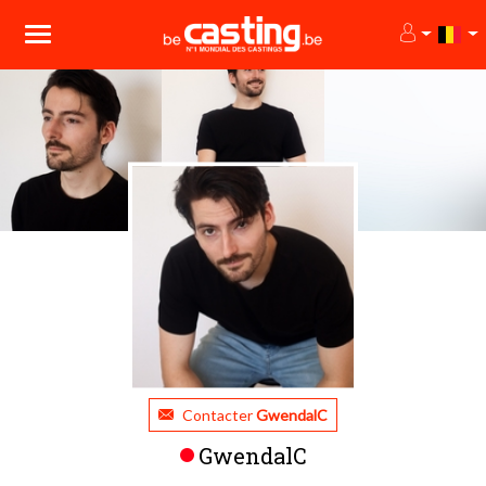
Contacter
GwendalC
GwendalC