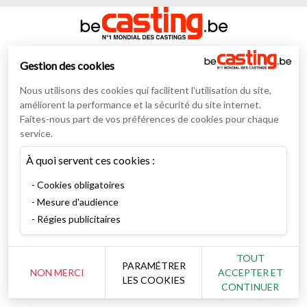
Gestion des cookies
Numéro un mondial des annonces de casting pour artistes
débutants ou confirmés
Nous utilisons des cookies qui facilitent l'utilisation du site,
améliorent la performance et la sécurité du site internet.
Casting
Faites-nous part de vos préférences de cookies pour chaque
Inscription
service.
Devenez membre V.I.P
Consulter les castings
À quoi servent ces cookies :
Enfants & ados
Cookies obligatoires
Devenez recruteur
Mesure d'audience
Artiste
Régies publicitaires
Rechercher un artiste
Les derniers books
TOUT
PARAMÉTRER
Ils ont réussi
NON MERCI
ACCEPTER ET
LES COOKIES
Espace artiste
CONTINUER