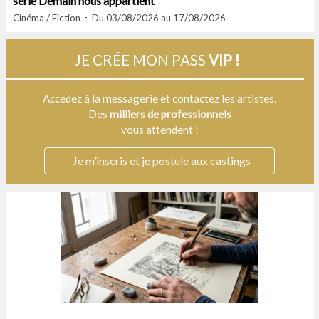
série Demain nous appartient
Cinéma / Fiction
Du 03/08/2026 au 17/08/2026
JE CRÉE MON PASS
VIP !
Accédez à la messagerie et contactez les artistes.
Des
milliers de professionnels
vous attendent !
Je m’inscris et je postule aux castings