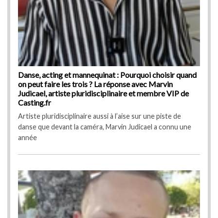
and
Danse, acting et mannequinat : Pourquoi choisir quand
Dan
on peut faire les trois ? La réponse avec Marvin
on p
e
Judicael, artiste pluridisciplinaire et membre VIP de
Judi
Casting.fr
Cas
Artiste pluridisciplinaire aussi à l’aise sur une piste de
Arti
ne
danse que devant la caméra, Marvin Judicael a connu une
dans
année
ann