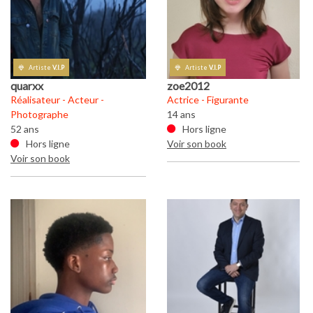
Artiste
V.I.P
Artiste
V.I.P
quarxx
zoe2012
q
Réalisateur - Acteur -
Actrice - Figurante
Ré
Photographe
14 ans
P
52 ans
Hors ligne
52
Hors ligne
Voir son book
Voir son book
Vo