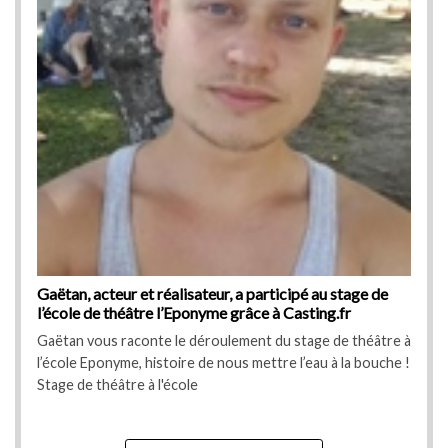
e
Gaëtan, acteur et réalisateur, a participé au stage de
Gaët
l’école de théâtre l’Eponyme grâce à Casting.fr
l’éc
tre à
Gaëtan vous raconte le déroulement du stage de théâtre à
Gaët
che !
l’école Eponyme, histoire de nous mettre l’eau à la bouche !
l’éc
Stage de théâtre à l'école
Stag