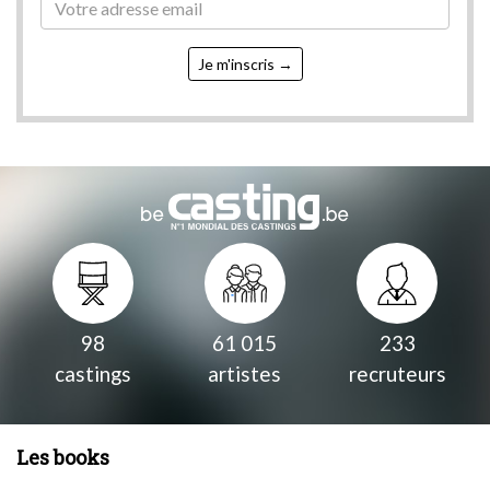
Je m'inscris
98
61 015
233
castings
artistes
recruteurs
Les books