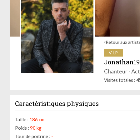
Retour aux artist
V.I.P
Jonathan19
Chanteur - Ac
Visites totales
4
Caractéristiques physiques
Taille :
186 cm
Poids :
90 kg
Tour de poitrine :
-