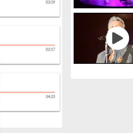
03
:
59
02
:
17
04
:
33