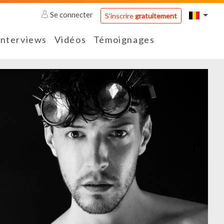
Se connecter
S'inscrire
gratuitement
Interviews
Vidéos
Témoignages