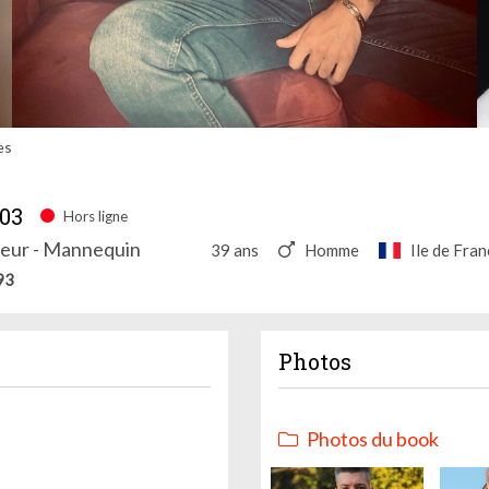
es
03
Hors ligne
teur - Mannequin
39 ans
Homme
Ile de Fran
93
Photos
Photos du book