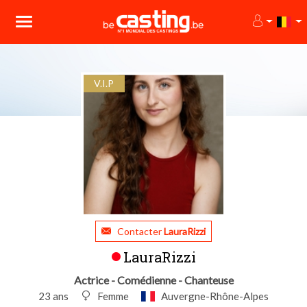
V.I.P
Contacter
LauraRizzi
LauraRizzi
Actrice - Comédienne - Chanteuse
23 ans
Femme
Auvergne-Rhône-Alpes