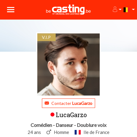
V.I.P
Contacter
LucaGarzo
LucaGarzo
Comédien - Danseur - Doublure voix
24 ans
Homme
Ile de France