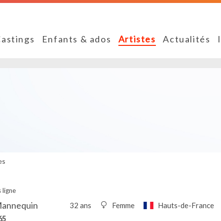
astings
Enfants & ados
Artistes
Actualités
es
 ligne
Mannequin
32 ans
Femme
Hauts-de-France
65