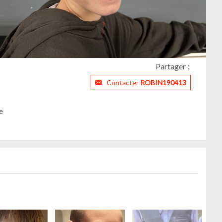
Partager :
Contacter
ROBIN190413
e