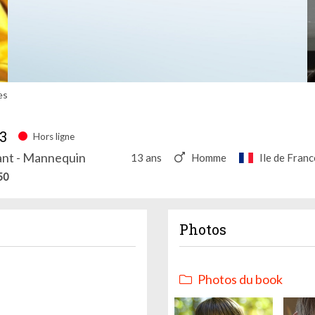
es
3
Hors ligne
ant - Mannequin
13 ans
Homme
Ile de Franc
50
Photos
Photos du book