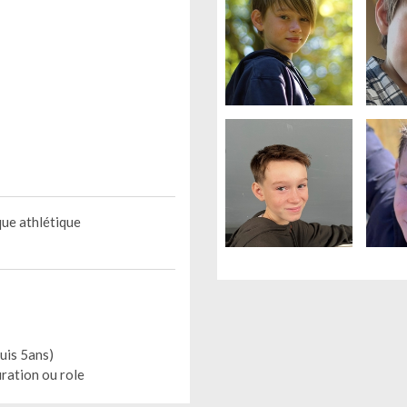
ique athlétique
puis 5ans)
uration ou role