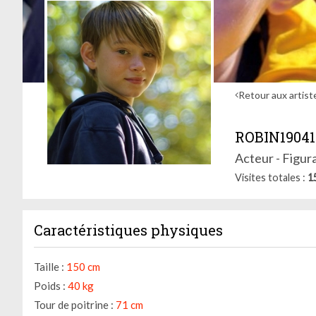
Retour aux artist
ROBIN19041
Acteur - Figur
Visites totales
1
Caractéristiques physiques
Taille :
150 cm
Poids :
40 kg
Tour de poitrine :
71 cm