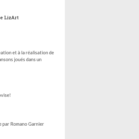
e LizArt
éation et à la réalisation de
ansons joués dans un
ovise!
ne par Romano Garnier