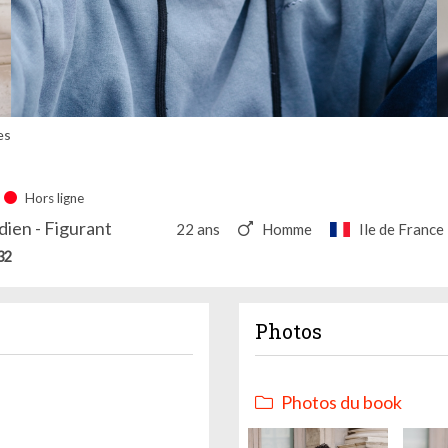
es
Hors ligne
ien - Figurant
22 ans
Homme
Ile de France
32
Photos
Photos du book