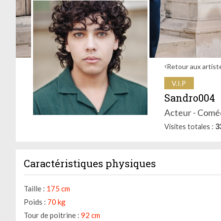
Retour aux artist
V.I.P
Sandro004
Acteur - Coméd
Visites totales
3
Caractéristiques physiques
Taille :
175 cm
Poids :
70 kg
Tour de poitrine :
92 cm