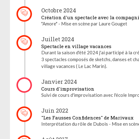
Octobre 2024
Création d'un spectacle avec la compagni
"Amore" - Mise en scène par Laure Gouget
Juillet 2024
Spectacle en village vacances
Durant la saison d'été 2024 j'ai participé à la cr
3 spectacles composés de sketchs, danses et ch
village vacances ( Le Lac Marin).
Janvier 2024
Cours d'improvisation
Suivi de cours d'improvisation avec l'école Impr
Gestion des cookies
Juin 2022
Nous utilisons des cookies qui facilitent l'utilisation du site,
"Les Fausses Confidences" de Marivaux
améliorent la performance et la sécurité du site internet.
Interprétation du rôle de Dubois - Mise en scè
Faites-nous part de vos préférences de cookies pour chaque
service.