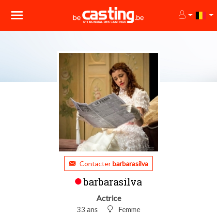
Contacter
barbarasilva
barbarasilva
Actrice
33 ans
Femme