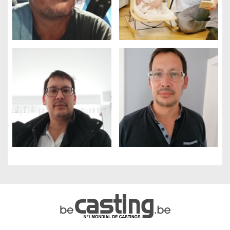
Gestion des cookies
Nous utilisons des cookies qui facilitent l'utilisation du site,
améliorent la performance et la sécurité du site internet.
Faites-nous part de vos préférences de cookies pour chaque
service.
À quoi servent ces cookies :
Cookies obligatoires
Mesure d'audience
Régies publicitaires