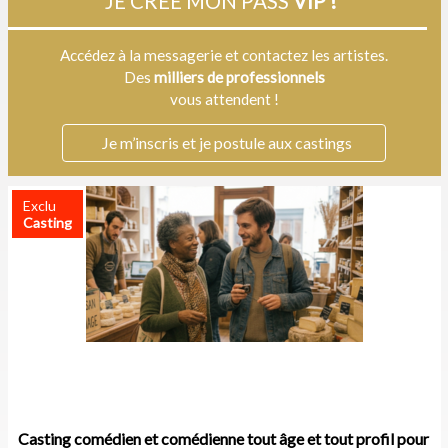
JE CRÉE MON PASS
VIP !
Accédez à la messagerie et contactez les artistes.
Des
milliers de professionnels
vous attendent !
Je m’inscris et je postule aux castings
Exclu
Casting
Casting comédien et comédienne tout âge et tout profil pour