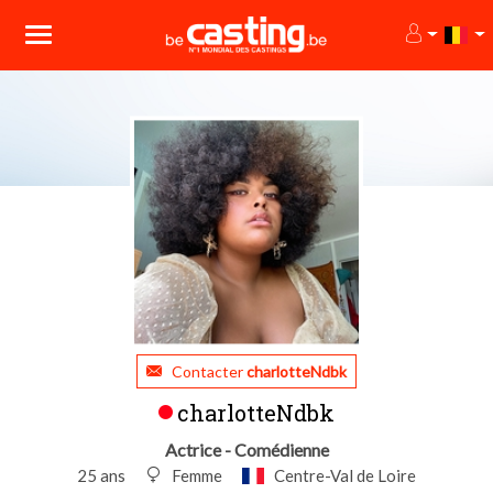
Contacter
charlotteNdbk
charlotteNdbk
Actrice - Comédienne
25 ans
Femme
Centre-Val de Loire