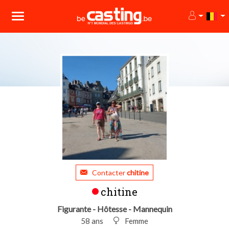
Contacter
chitine
chitine
Figurante - Hôtesse - Mannequin
58 ans
Femme