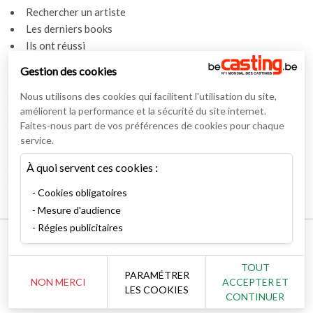
Rechercher un artiste
Les derniers books
Ils ont réussi
Espace artiste
Gestion des cookies
Actualités
Nous utilisons des cookies qui facilitent l'utilisation du site,
Actualités
améliorent la performance et la sécurité du site internet.
Vidéos
Faites-nous part de vos préférences de cookies pour chaque
service.
Interviews
À quoi servent ces cookies :
Nos interviews
Lexique
Cookies obligatoires
Mesure d'audience
Régies publicitaires
Mentions légales
Conditions générales
TOUT
RSS Syndication
PARAMÉTRER
NON MERCI
ACCEPTER ET
Nous contacter
LES COOKIES
CONTINUER
Gestion des cookies