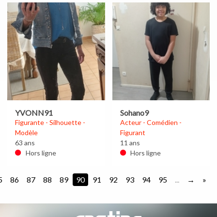
YVONN91
Sohano9
Figurante - Silhouette -
Acteur - Comédien -
Modèle
Figurant
63 ans
11 ans
Hors ligne
Hors ligne
5
86
87
88
89
90
91
92
93
94
95
...
»