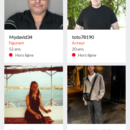
Mydavid34
toto78190
Figurant
Acteur
52 ans
20 ans
Hors ligne
Hors ligne