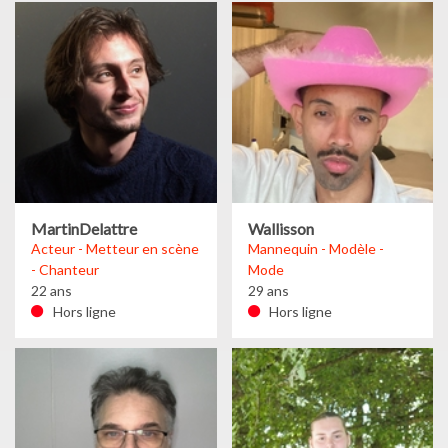
MartinDelattre
Wallisson
Acteur - Metteur en scène
Mannequin - Modèle -
- Chanteur
Mode
22 ans
29 ans
Hors ligne
Hors ligne