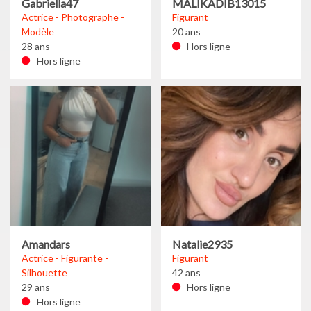
Gabriella47
MALIKADIB13015
Actrice - Photographe -
Figurant
Modèle
20 ans
28 ans
Hors ligne
Hors ligne
Amandars
Natalie2935
Actrice - Figurante -
Figurant
Silhouette
42 ans
29 ans
Hors ligne
Hors ligne