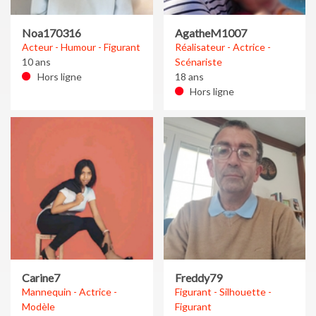
Noa170316
AgatheM1007
Acteur - Humour - Figurant
Réalisateur - Actrice -
10 ans
Scénariste
Hors ligne
18 ans
Hors ligne
Carine7
Freddy79
Mannequin - Actrice -
Figurant - Silhouette -
Modèle
Figurant