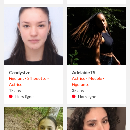
Candystze
AdelaideTS
Figurant - Silhouette -
Actrice - Modèle -
Actrice
Figurante
18 ans
35 ans
Hors ligne
Hors ligne