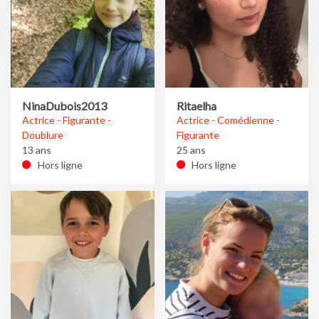
NinaDubois2013
Ritaelha
Actrice - Figurante -
Actrice - Comédienne -
Doublure
Figurante
13 ans
25 ans
Hors ligne
Hors ligne