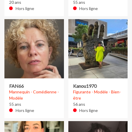
20 ans
55 ans
Hors ligne
Hors ligne
FAN66
Kanou1970
Mannequin - Comédienne -
Figurante - Modèle - Bien-
Modèle
être
55 ans
56 ans
Hors ligne
Hors ligne