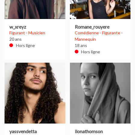
w_xreyz
Romane_rouyere
Figurant - Musicien
Comédienne - Figurante -
20 ans
Mannequin
Hors ligne
18 ans
Hors ligne
yassvendetta
ilonathomson