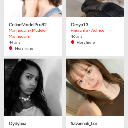
CelineModelPro82
Derya13
Mannequin - Modèle -
Figurante - Actrice
Mannequin
46 ans
44 ans
Hors ligne
Hors ligne
Dydyana
Savannah_Lor