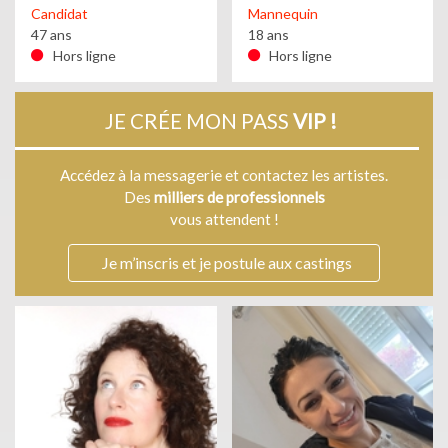
Candidat
Mannequin
47 ans
18 ans
Hors ligne
Hors ligne
JE CRÉE MON PASS
VIP !
Accédez à la messagerie et contactez les artistes.
Des
milliers de professionnels
vous attendent !
Je m’inscris et je postule aux castings