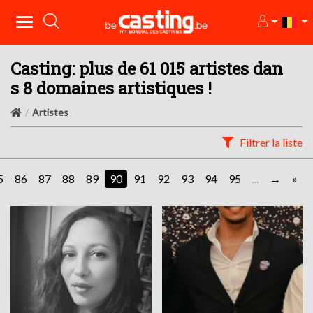
Casting: plus de 61 015 artistes dan
s 8 domaines artistiques !
Artistes
Filtrer la liste
5
86
87
88
89
90
91
92
93
94
95
...
»