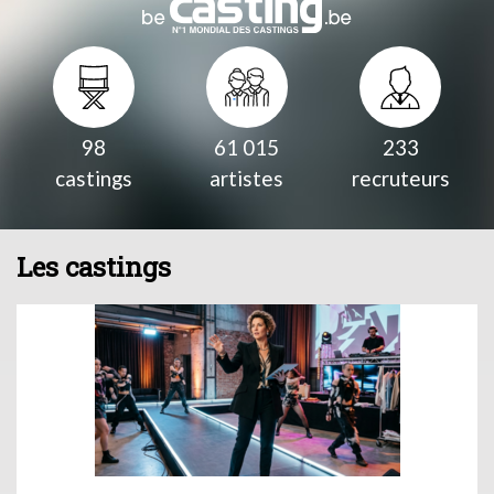
98
61 015
233
castings
artistes
recruteurs
Les castings