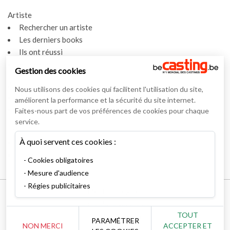
Artiste
Rechercher un artiste
Les derniers books
Ils ont réussi
Espace artiste
Gestion des cookies
Actualités
Nous utilisons des cookies qui facilitent l'utilisation du site,
Actualités
améliorent la performance et la sécurité du site internet.
Vidéos
Faites-nous part de vos préférences de cookies pour chaque
service.
Interviews
À quoi servent ces cookies :
Nos interviews
Lexique
Cookies obligatoires
Mesure d'audience
Régies publicitaires
Mentions légales
Conditions générales
TOUT
RSS Syndication
PARAMÉTRER
NON MERCI
ACCEPTER ET
Nous contacter