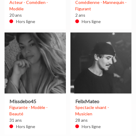
Acteur - Comédien -
Comédienne - Mannequin -
Modèle
Figurant
20 ans
2 ans
Hors ligne
Hors ligne
Missdebo45
FelixMateo
Figurante - Modèle -
Spectacle vivant -
Beauté
Musicien
31 ans
28 ans
Hors ligne
Hors ligne