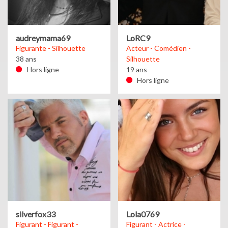
audreymama69
LoRC9
Figurante - Silhouette
Acteur - Comédien -
38 ans
Silhouette
Hors ligne
19 ans
Hors ligne
silverfox33
Lola0769
Figurant - Figurant -
Figurant - Actrice -