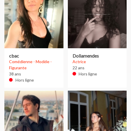
cbac
Doliamendes
Comédienne - Modèle -
Actrice
Figurante
22 ans
38 ans
Hors ligne
Hors ligne