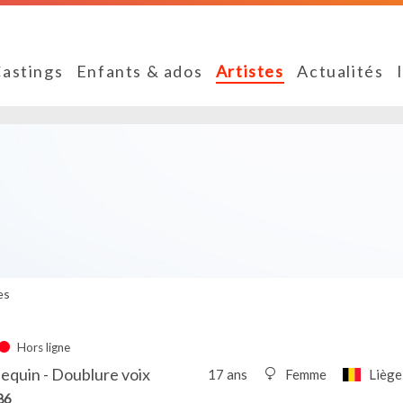
astings
Enfants & ados
Artistes
Actualités
es
Hors ligne
equin - Doublure voix
17 ans
Femme
Liège
86