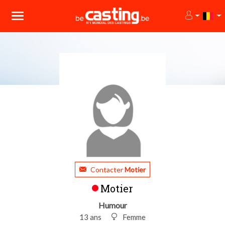
Contacter
Motier
Motier
Humour
13 ans
Femme