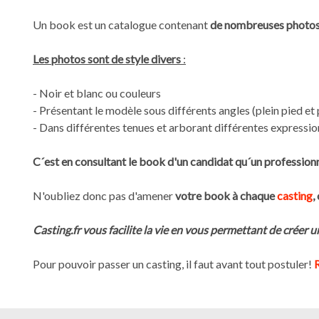
Un book est un catalogue contenant
de nombreuses photos
Les photos sont de style divers
:
- Noir et blanc ou couleurs
- Présentant le modèle sous différents angles (plein pied et 
- Dans différentes tenues et arborant différentes expressio
C´est en consultant le book d'un candidat qu´un professionne
N'oubliez donc pas d'amener
votre book à chaque
casting
,
Casting.fr vous facilite la vie en vous permettant de créer 
Gestion des cookies
Nous utilisons des cookies qui facilitent l'utilisation du site,
Pour pouvoir passer un casting, il faut avant tout postuler!
améliorent la performance et la sécurité du site internet.
Faites-nous part de vos préférences de cookies pour chaque
service.