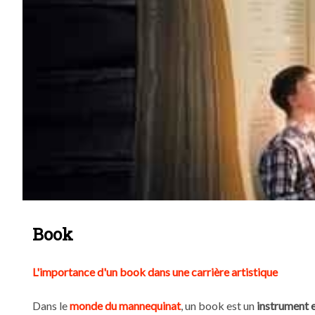
Book
L'importance d'un book dans une carrière artistique
Dans le
monde du mannequinat
, un book est un
instrument e