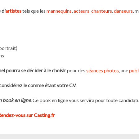
 d'
artistes
tels que les
mannequins
,
acteurs
,
chanteurs
,
danseurs
, m
portrait)
ns
l pourra se décider à le choisir
pour des
séances photos
, une
publ
 considérez le comme étant votre CV.
un book en ligne
. Ce book en ligne vous servira pour toute candidatur
Rendez-vous sur Casting.fr