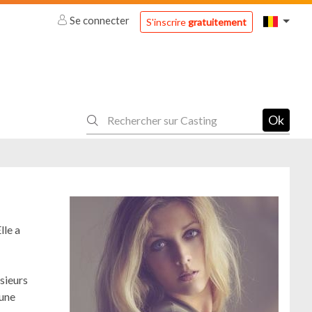
Se connecter
S'inscrire
gratuitement
Ok
lle a
usieurs
 une