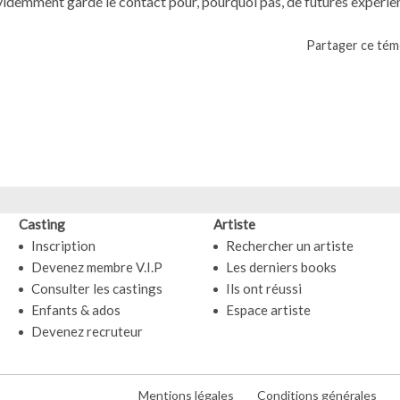
évidemment gardé le contact pour, pourquoi pas, de futures expérie
Partager ce tém
Casting
Artiste
Inscription
Rechercher un artiste
Devenez membre V.I.P
Les derniers books
Consulter les castings
Ils ont réussi
Enfants & ados
Espace artiste
Devenez recruteur
Mentions légales
Conditions générales