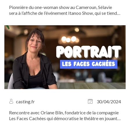
Pionnière du one-woman show au Cameroun, Sélavie
sera à l’affiche de l’événement Itanoo Show, qui se tiendra
le 20 octobre prochain à Paris. Pour l’occasion, notre
équipe est allée à sa rencontre afin d’en savoir plus sur
son parcours. De quoi...
casting.fr
30/04/2024
Rencontre avec Oriane Blin, fondatrice de la compagnie
Les Faces Cachées qui démocratise le théâtre en jouant
ses pièces dans des lieux publics. Exit les places trop
chères et les galères d’emploi du temps… avec Les Faces