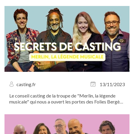
comédiens pour avoir une émission radio dédiée et des
photos et vidéos professionnelles pour ton CV...
casting.fr
13/11/2023
Le conseil casting de la troupe de "Merlin, la légende
musicale" qui nous a ouvert les portes des Folies Bergère.
Faites le plein de précieux conseils grâce à Roddy
Julienne (Merlin), Bastien Jacquemart (Arthur) et Natalia
Pujszo...