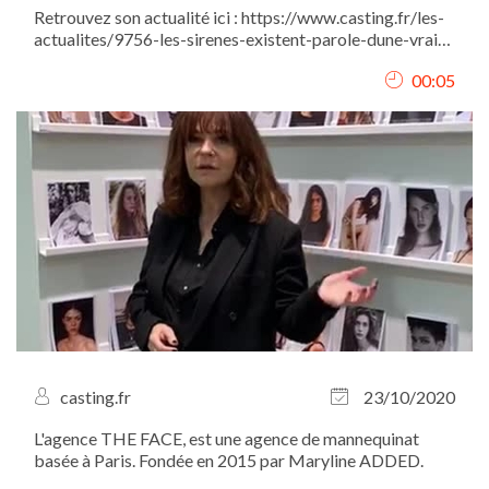
Retrouvez son actualité ici : https://www.casting.fr/les-
actualites/9756-les-sirenes-existent-parole-dune-vraie-
sirene-claire-baudet-vous-devoile-dans-son-livre-
00:05
sirene-en-illustrations-toutes-les-cles-pour-en-devenir-
une-a-votre-tour-
casting.fr
23/10/2020
L'agence THE FACE, est une agence de mannequinat
basée à Paris. Fondée en 2015 par Maryline ADDED.