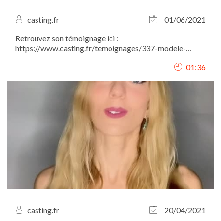
casting.fr
01/06/2021
Retrouvez son témoignage ici :
https://www.casting.fr/temoignages/337-modele-
photo-membre-vip-kalysta-pose-pour-de-plus-en-plus-
01:36
de-marques-et-createurs-comment-devient-on-
mannequin-voici-en-itw-le-recit-dun-parcours-
prometteur-
casting.fr
20/04/2021