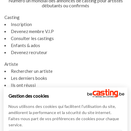
Numéro un mondial des annonces de casting pour artistes
débutants ou confirmés
Casting
Inscription
Devenez membre V.I.P
Consulter les castings
Enfants & ados
Devenez recruteur
Artiste
Rechercher un artiste
Les derniers books
Ils ont réussi
Espace artiste
Gestion des cookies
Actualités
Nous utilisons des cookies qui facilitent l'utilisation du site,
Actualités
améliorent la performance et la sécurité du site internet.
Vidéos
Faites-nous part de vos préférences de cookies pour chaque
service.
Interviews