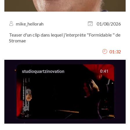
mike_hellorah
01/08/2026
Teaser d'un clip dans lequel j'interprète "Formidable " de
Stromae
01:32