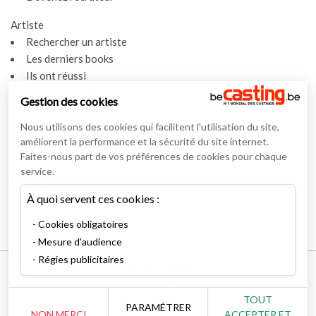
Artiste
Rechercher un artiste
Les derniers books
Ils ont réussi
Espace artiste
Gestion des cookies
Actualités
Nous utilisons des cookies qui facilitent l'utilisation du site,
Actualités
améliorent la performance et la sécurité du site internet.
Vidéos
Faites-nous part de vos préférences de cookies pour chaque
service.
Interviews
À quoi servent ces cookies :
Nos interviews
Lexique
Cookies obligatoires
Mesure d'audience
Régies publicitaires
Mentions légales
Conditions générales
TOUT
RSS Syndication
PARAMÉTRER
NON MERCI
ACCEPTER ET