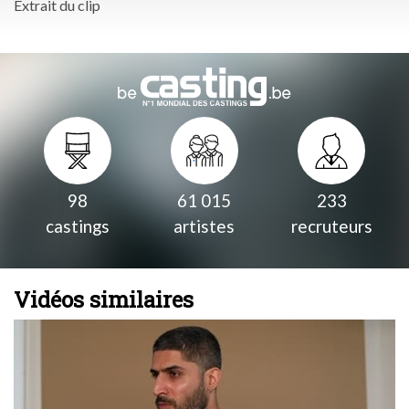
Extrait du clip
98
61 015
233
castings
artistes
recruteurs
Vidéos similaires