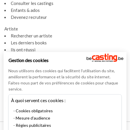
Consulter les castings
Enfants & ados
Devenez recruteur
Artiste
Rechercher un artiste
Les derniers books
Ils ont réussi
Espace artiste
Gestion des cookies
Actualités
Nous utilisons des cookies qui facilitent l'utilisation du site,
Actualités
améliorent la performance et la sécurité du site internet.
Vidéos
Faites-nous part de vos préférences de cookies pour chaque
service.
Interviews
À quoi servent ces cookies :
Nos interviews
Lexique
Cookies obligatoires
Mesure d'audience
Régies publicitaires
Mentions légales