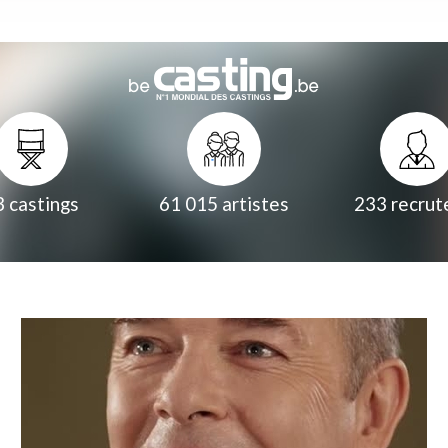
3
castings
61 015
artistes
233
recrut