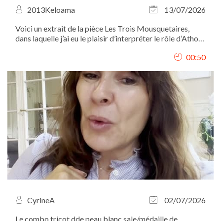
2013Keloama
13/07/2026
Voici un extrait de la pièce Les Trois Mousquetaires,
dans laquelle j’ai eu le plaisir d’interpréter le rôle d’Athos.
Je me situe à gauche des autres mousquetaires et de
00:50
D’Artagnan.
CyrineA
02/07/2026
Le combo tricot dde peau blanc sale/médaille de