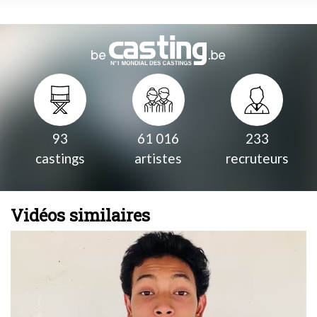
93
61 016
233
castings
artistes
recruteurs
Vidéos similaires