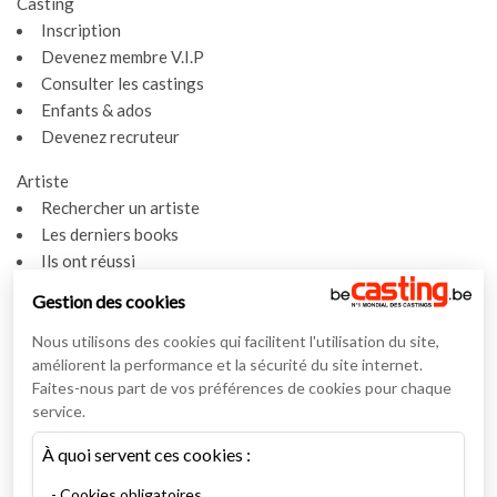
Casting
Inscription
Devenez membre V.I.P
Consulter les castings
Enfants & ados
Devenez recruteur
Artiste
Rechercher un artiste
Les derniers books
Ils ont réussi
Espace artiste
Gestion des cookies
Actualités
Nous utilisons des cookies qui facilitent l'utilisation du site,
Actualités
améliorent la performance et la sécurité du site internet.
Vidéos
Faites-nous part de vos préférences de cookies pour chaque
service.
Interviews
À quoi servent ces cookies :
Nos interviews
Lexique
Cookies obligatoires