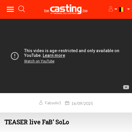
Fabsolo1
16/09/2025
TEASER live FaB' SoLo