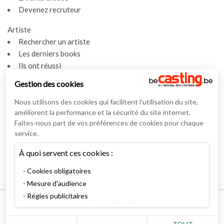
Devenez recruteur
Artiste
Rechercher un artiste
Les derniers books
Ils ont réussi
Espace artiste
Gestion des cookies
Actualités
Nous utilisons des cookies qui facilitent l'utilisation du site,
Actualités
améliorent la performance et la sécurité du site internet.
Vidéos
Faites-nous part de vos préférences de cookies pour chaque
service.
Interviews
À quoi servent ces cookies :
Nos interviews
Lexique
Cookies obligatoires
Mesure d'audience
Régies publicitaires
Mentions légales
Conditions générales