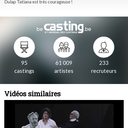
Dulap Tatiana est très courageuse !
95
61 009
233
castings
artistes
recruteurs
Vidéos similaires