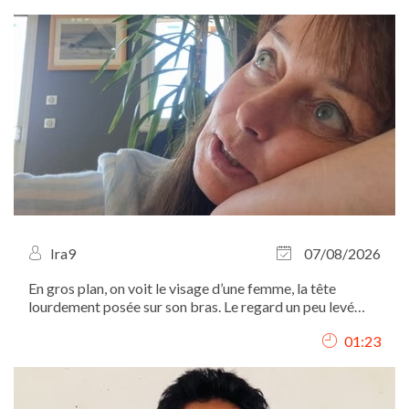
Ira9
07/08/2026
En gros plan, on voit le visage d’une femme, la tête
lourdement posée sur son bras. Le regard un peu levé
vers le haut, elle chuchote comme si elle parlait à une
01:23
autre elle-même : "Ah, Iritchka, ma pauvre, t’as tellement
travaillé aujourd’hui,...