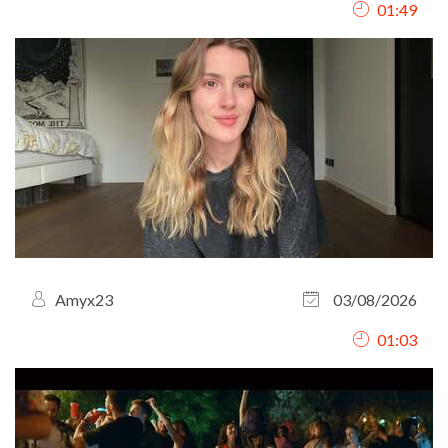
01:49
et le conflit éclate.
Amyx23
03/08/2026
01:03