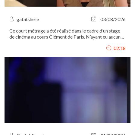
gabitshere
03/08/2026
Ce court métrage a été réalisé dans le cadre d’un stage
de cinéma au cours Clément de Paris. N’ayant eu aucune
autre expérience dans le domaine, cette vidéo a pour but
02:18
de mettre en avant mes talents naturels de comédienne.