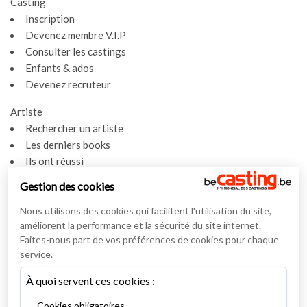
Casting
Inscription
Devenez membre V.I.P
Consulter les castings
Enfants & ados
Devenez recruteur
Artiste
Rechercher un artiste
Les derniers books
Ils ont réussi
Espace artiste
Gestion des cookies
Actualités
Nous utilisons des cookies qui facilitent l'utilisation du site,
Actualités
améliorent la performance et la sécurité du site internet.
Vidéos
Faites-nous part de vos préférences de cookies pour chaque
service.
Interviews
À quoi servent ces cookies :
Nos interviews
Lexique
Cookies obligatoires