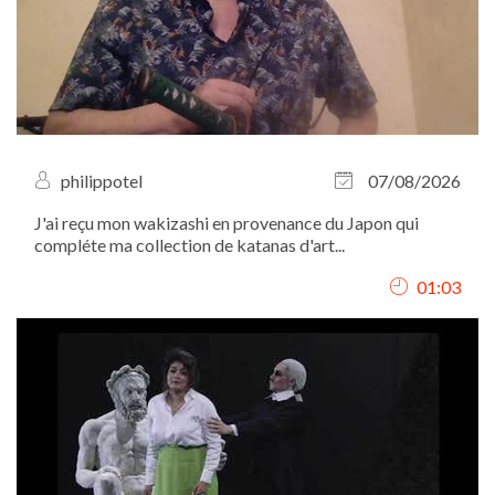
philippotel
07/08/2026
J'ai reçu mon wakizashi en provenance du Japon qui
compléte ma collection de katanas d'art...
01:03