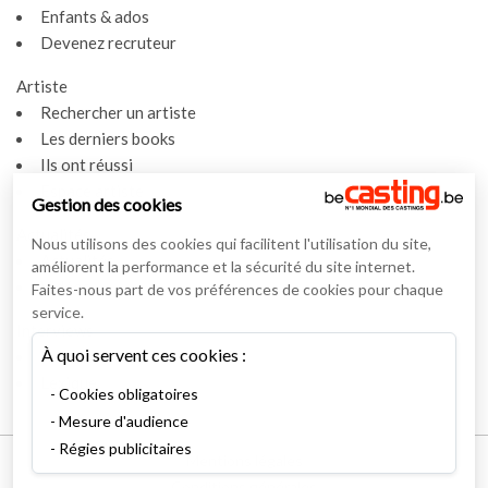
Enfants & ados
Devenez recruteur
Artiste
Rechercher un artiste
Les derniers books
Ils ont réussi
Espace artiste
Gestion des cookies
Actualités
Nous utilisons des cookies qui facilitent l'utilisation du site,
Actualités
améliorent la performance et la sécurité du site internet.
Vidéos
Faites-nous part de vos préférences de cookies pour chaque
service.
Interviews
À quoi servent ces cookies :
Nos interviews
Lexique
Cookies obligatoires
Mesure d'audience
Régies publicitaires
Mentions légales
Conditions générales