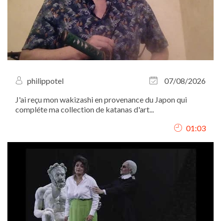
philippotel
07/08/2026
J'ai reçu mon wakizashi en provenance du Japon qui
compléte ma collection de katanas d'art...
01:03