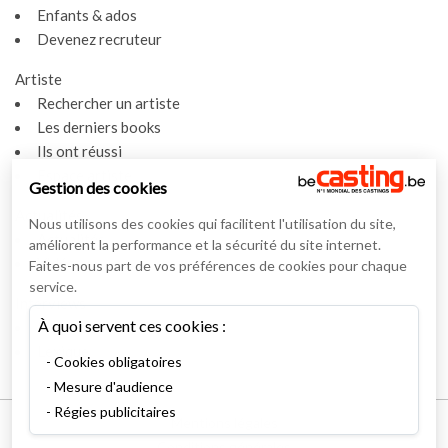
Enfants & ados
Devenez recruteur
Artiste
Rechercher un artiste
Les derniers books
Ils ont réussi
Espace artiste
Gestion des cookies
Actualités
Nous utilisons des cookies qui facilitent l'utilisation du site,
Actualités
améliorent la performance et la sécurité du site internet.
Vidéos
Faites-nous part de vos préférences de cookies pour chaque
service.
Interviews
À quoi servent ces cookies :
Nos interviews
Lexique
Cookies obligatoires
Mesure d'audience
Régies publicitaires
Mentions légales
Conditions générales