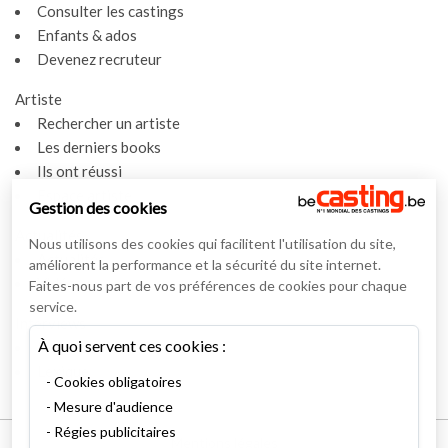
Consulter les castings
Enfants & ados
Devenez recruteur
Artiste
Rechercher un artiste
Les derniers books
Ils ont réussi
Espace artiste
Gestion des cookies
Actualités
Nous utilisons des cookies qui facilitent l'utilisation du site,
Actualités
améliorent la performance et la sécurité du site internet.
Vidéos
Faites-nous part de vos préférences de cookies pour chaque
service.
Interviews
À quoi servent ces cookies :
Nos interviews
Lexique
Cookies obligatoires
Mesure d'audience
Régies publicitaires
Mentions légales