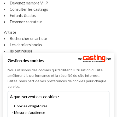
Devenez membre V.I.P
Consulter les castings
Enfants & ados
Devenez recruteur
Artiste
Rechercher un artiste
Les derniers books
Ils ont réussi
Espace artiste
Gestion des cookies
Actualités
Nous utilisons des cookies qui facilitent l'utilisation du site,
Actualités
améliorent la performance et la sécurité du site internet.
Vidéos
Faites-nous part de vos préférences de cookies pour chaque
service.
Interviews
À quoi servent ces cookies :
Nos interviews
Lexique
Cookies obligatoires
Mesure d'audience