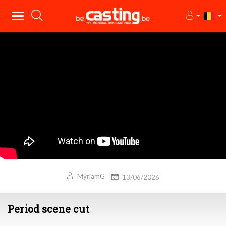
MyriamG
13/06/2026
Period scene cut