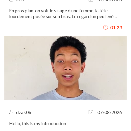
En gros plan, on voit le visage d’une femme, la tête
lourdement posée sur son bras. Le regard un peu levé
vers le haut, elle chuchote comme si elle parlait à une
01:23
autre elle-même : "Ah, Iritchka, ma pauvre, t’as tellement
travaillé aujourd’hui,...
dzak06
07/08/2026
Hello, this is my introduction