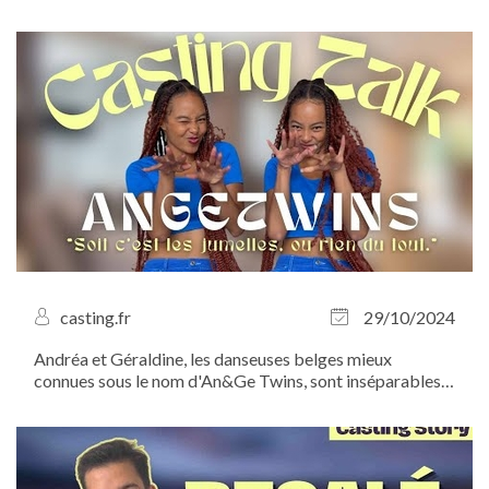
nous dans les coulisses ! Venez découvrir un grand
classique de la langue française revisité en comédie
musicale !
casting.fr
29/10/2024
Andréa et Géraldine, les danseuses belges mieux
connues sous le nom d'An&Ge Twins, sont inséparables,
que ce soit dans la vie ou sur scène. Chorés millimétrées,
looks identiques, même coupe de cheveux : impossible
de ne pas les confondre ! À...