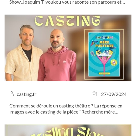
Show, Joaquim Tivoukou vous raconte son parcours et
vous invite à ne pas manquer ce rendez-vous
incontournable du stand-up. Le 20 octobre prochain,
venez assister à un show réinventé, plein de...
casting.fr
27/09/2024
Comment se déroule un casting théâtre ? La réponse en
images avec le casting de la pièce "Recherche mère
porteuse" que nous avons organisé avec Jérémy Boutier
et Nicolas Huan de la Compagnie Lâchez Prise au Salon
des Miroirs...