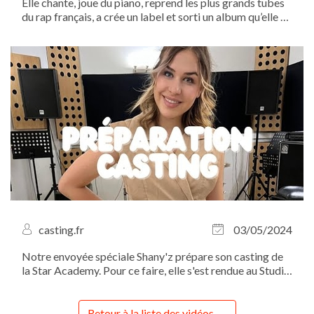
Elle chante, joue du piano, reprend les plus grands tubes
du rap français, a crée un label et sorti un album qu’elle a
ensuite transformé en spectacle… Rencontre avec la
TRÈS productive Emma Krief...
casting.fr
03/05/2024
Notre envoyée spéciale Shany'z prépare son casting de
la Star Academy. Pour ce faire, elle s'est rendue au Studio
Bleu pour un cours de chant avec la coach vocale
Floriane Colson.
Retour à la liste des vidéos