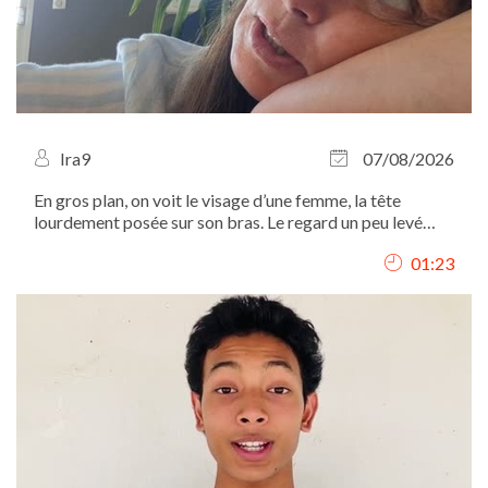
Ira9
07/08/2026
En gros plan, on voit le visage d’une femme, la tête
lourdement posée sur son bras. Le regard un peu levé
vers le haut, elle chuchote comme si elle parlait à une
01:23
autre elle-même : "Ah, Iritchka, ma pauvre, t’as tellement
travaillé aujourd’hui,...