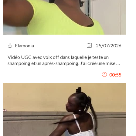
Elamonia
25/07/2026
Vidéo UGC avec voix off dans laquelle je teste un
shampoing et un après-shampoing. J’ai créé une mise en
scène autour de leur utilisation, présenté les différentes
00:55
étapes et mis en valeur les produits à travers des plans
détaillés. Tournage, voix...