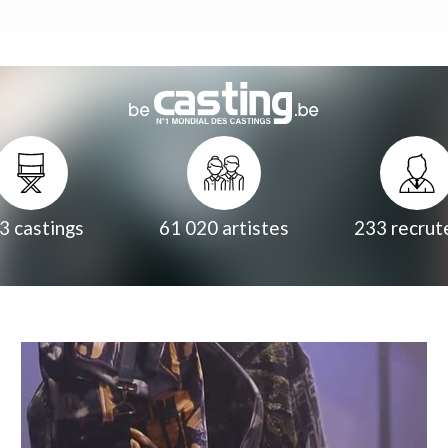
3
castings
61 020
artistes
233
recrut