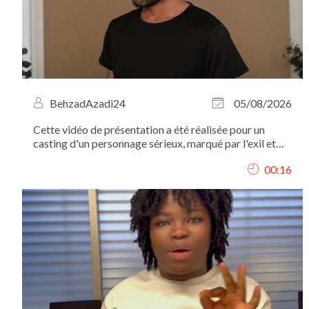
BehzadAzadi24
05/08/2026
Cette vidéo de présentation a été réalisée pour un
casting d'un personnage sérieux, marqué par l'exil et
l'expérience migratoire. C'est pourquoi mon expression
00:16
est volontairement sobre, sans sourire, afin de
correspondre au profil recherché.