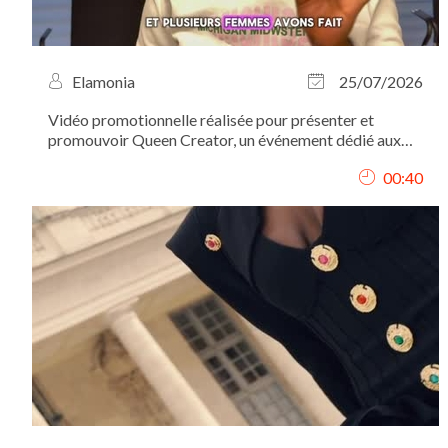
Elamonia
25/07/2026
Vidéo promotionnelle réalisée pour présenter et
promouvoir Queen Creator, un événement dédié aux
femmes créatrices et entrepreneures. J’ai conçu le
00:40
concept de la vidéo, assuré le tournage et réalisé le
montage afin de transmettre une image...